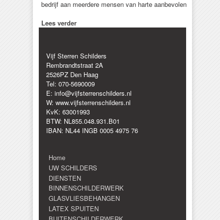
bedrijf aan meerdere mensen van harte aanbevolen
Lees verder
Vijf Sterren Schilders
Rembrandtstraat 2A
2526PZ Den Haag
Tel: 070-5690009
E: info@vijfsterrenschilders.nl
W: www.vijfsterrenschilders.nl
KvK: 63001993
BTW: NL855.048.931.B01
IBAN: NL44 INGB 0005 4975 76
Home
UW SCHILDERS
DIENSTEN
BINNENSCHILDERWERK
GLASVLIESBEHANGEN
LATEX SPUITEN
BUITENSCHILDERWERK