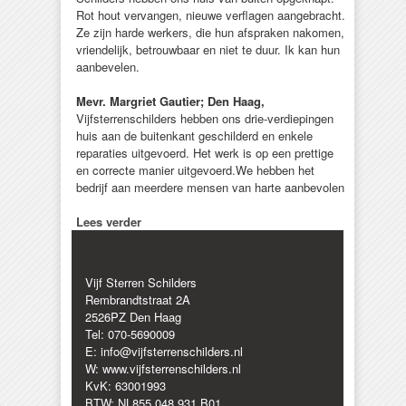
Rot hout vervangen, nieuwe verflagen aangebracht.
Ze zijn harde werkers, die hun afspraken nakomen,
vriendelijk, betrouwbaar en niet te duur. Ik kan hun
aanbevelen.
Mevr. Margriet Gautier; Den Haag,
Vijfsterrenschilders hebben ons drie-verdiepingen
huis aan de buitenkant geschilderd en enkele
reparaties uitgevoerd. Het werk is op een prettige
en correcte manier uitgevoerd.We hebben het
bedrijf aan meerdere mensen van harte aanbevolen
Lees verder
Vijf Sterren Schilders
Rembrandtstraat 2A
2526PZ Den Haag
Tel: 070-5690009
E: info@vijfsterrenschilders.nl
W: www.vijfsterrenschilders.nl
KvK: 63001993
BTW: NL855.048.931.B01